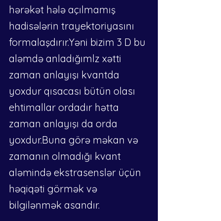
hərəkət hələ açılmamış 
hadisələrin trayektoriyasını 
formalaşdırır.Yəni bizim 3 D bu 
aləmdə anladığımlz xətti 
zaman anlayışı kvantda 
yoxdur qısacası bütün olası 
ehtimallar ordadır hətta 
zaman anlayışı da orda 
yoxdur.Buna görə məkan və 
zamanın olmadığı kvant 
aləmində ekstrasenslər üçün 
həqiqəti görmək və 
bilgilənmək asandır.