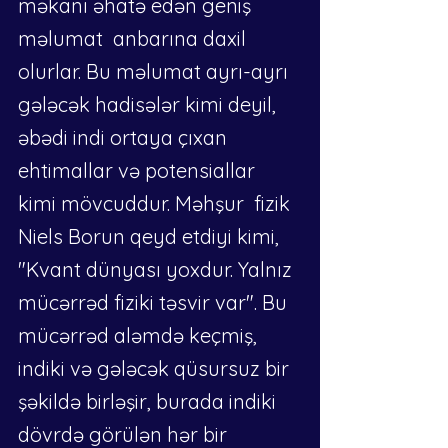
məkanı əhatə edən geniş 
məlumat  anbarına daxil 
olurlar. Bu məlumat ayrı-ayrı 
gələcək hadisələr kimi deyil, 
əbədi indi ortaya çıxan 
ehtimallar və potensiallar 
kimi mövcuddur. Məhşur  fizik 
Niels Borun qeyd etdiyi kimi, 
"Kvant dünyası yoxdur. Yalnız 
mücərrəd fiziki təsvir var". Bu 
mücərrəd aləmdə keçmiş, 
indiki və gələcək qüsursuz bir 
şəkildə birləşir, burada indiki 
dövrdə görülən hər bir 