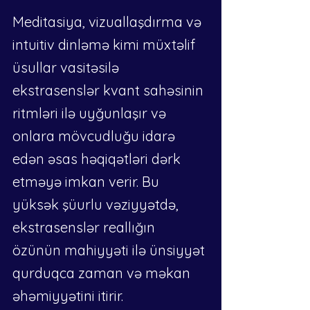
Meditasiya, vizuallaşdırma və 
intuitiv dinləmə kimi müxtəlif 
üsullar vasitəsilə 
ekstrasenslər kvant sahəsinin 
ritmləri ilə uyğunlaşır və 
onlara mövcudluğu idarə 
edən əsas həqiqətləri dərk 
etməyə imkan verir. Bu 
yüksək şüurlu vəziyyətdə, 
ekstrasenslər reallığın 
özünün mahiyyəti ilə ünsiyyət 
qurduqca zaman və məkan 
əhəmiyyətini itirir.