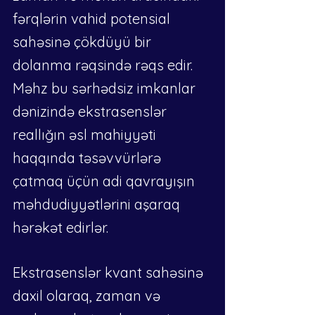
fərqlərin vahid potensial 
sahəsinə çökdüyü bir 
dolanma rəqsində rəqs edir. 
Məhz bu sərhədsiz imkanlar 
dənizində ekstrasenslər 
reallığın əsl mahiyyəti 
haqqında təsəvvürlərə 
çatmaq üçün adi qavrayışın 
məhdudiyyətlərini aşaraq 
hərəkət edirlər.
Ekstrasenslər kvant sahəsinə 
daxil olaraq, zaman və 