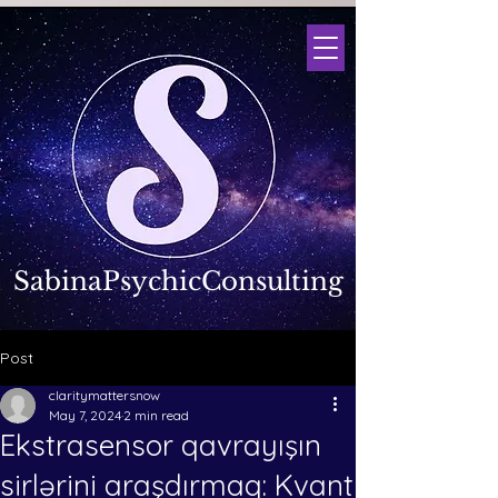
SabinaPsychicConsulting
Post
claritymattersnow
May 7, 2024
2 min read
Ekstrasensor qavrayışın
sirlərini araşdırmaq: Kvant