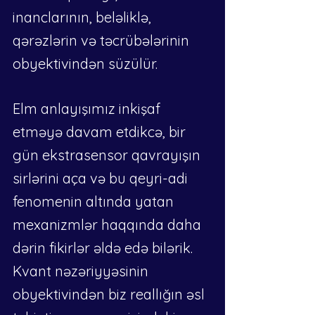
inanclarının, beləliklə, 
qərəzlərin və təcrübələrinin 
obyektivindən süzülür.
Elm anlayışımız inkişaf 
etməyə davam etdikcə, bir 
gün ekstrasensor qavrayışın 
sirlərini aça və bu qeyri-adi 
fenomenin altında yatan 
mexanizmlər haqqında daha 
dərin fikirlər əldə edə bilərik. 
Kvant nəzəriyyəsinin 
obyektivindən biz reallığın əsl 