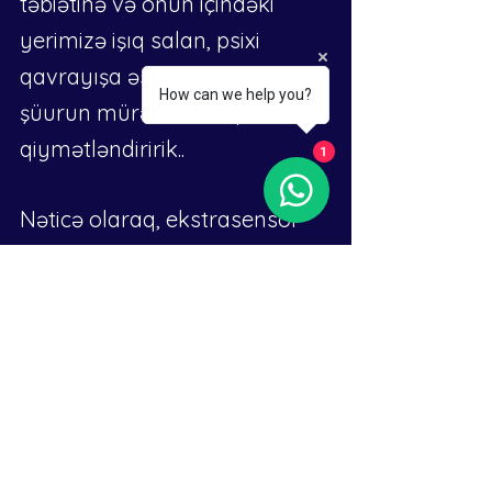
təbiətinə və onun içindəki 
yerimizə işıq salan, psixi 
qavrayışa əsaslanan enerji və 
How can we help you?
şüurun mürəkkəb rəqsini 
qiymətləndiririk..
1
Nəticə olaraq, ekstrasensor 
qavrayış adi qavrayışın 
məhdudiyyətlərini aşan 
qavrayış və biliklərə çıxışı 
təmin edərək, varlığın gizli 
ölçülərinə nəzər salmağı təklif 
edir. Kvant sahəsinə 
toxunaraq, ekstrasenslər 