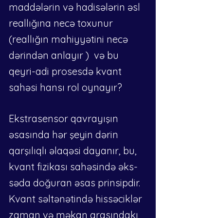
maddələrin və hadisələrin əsl 
reallığına necə toxunur 
(reallığın mahiyyətini necə 
dərindən anlayır )  və bu 
qeyri-adi prosesdə kvant 
sahəsi hansı rol oynayır?
Ekstrasensor qavrayışın 
əsasında hər şeyin dərin 
qarşılıqlı əlaqəsi dayanır, bu, 
kvant fizikası sahəsində əks-
səda doğuran əsas prinsipdir. 
Kvant səltənətində hissəciklər 
zaman və məkan arasındakı 