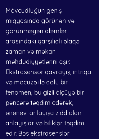
Mövcudluğun geniş 
miqyasında görünən və 
görünməyən aləmlər 
arasındakı qarşılıqlı əlaqə 
zaman və məkan 
məhdudiyyətlərini aşır. 
Ekstrasensor qavrayış, intriqa 
və möcüzə ilə dolu bir 
fenomen, bu gizli ölçüyə bir 
pəncərə təqdim edərək, 
ənənəvi anlayışa zidd olan 
anlayışlar və biliklər təqdim 
edir. Bəs ekstrasenslər 