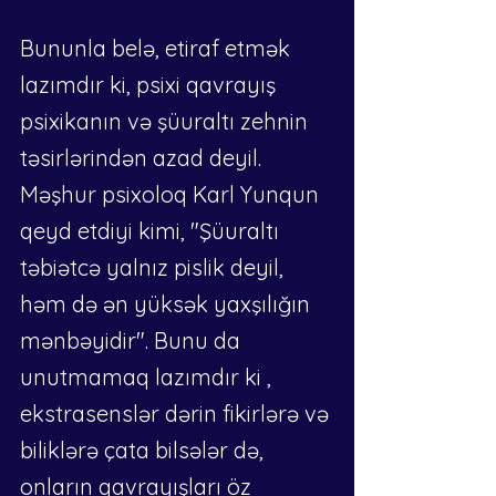
Bununla belə, etiraf etmək 
lazımdır ki, psixi qavrayış 
psixikanın və şüuraltı zehnin 
təsirlərindən azad deyil. 
Məşhur psixoloq Karl Yunqun 
qeyd etdiyi kimi, "Şüuraltı 
təbiətcə yalnız pislik deyil, 
həm də ən yüksək yaxşılığın 
mənbəyidir". Bunu da 
unutmamaq lazımdır ki , 
ekstrasenslər dərin fikirlərə və 
biliklərə çata bilsələr də, 
onların qavrayışları öz 