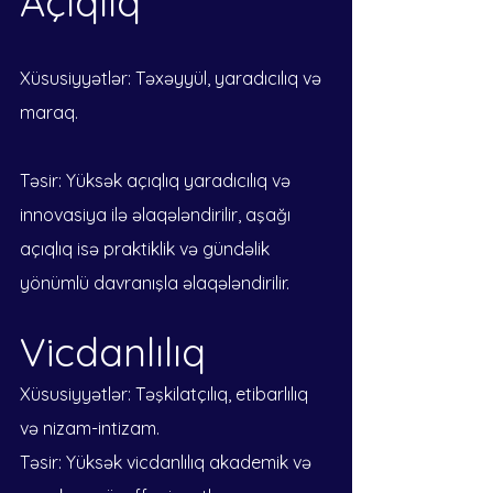
Açıqlıq
Xüsusiyyətlər: Təxəyyül, yaradıcılıq və 
maraq.
Təsir: Yüksək açıqlıq yaradıcılıq və 
innovasiya ilə əlaqələndirilir, aşağı 
açıqlıq isə praktiklik və gündəlik 
yönümlü davranışla əlaqələndirilir.
Vicdanlılıq
Xüsusiyyətlər: Təşkilatçılıq, etibarlılıq 
və nizam-intizam.
Təsir: Yüksək vicdanlılıq akademik və 