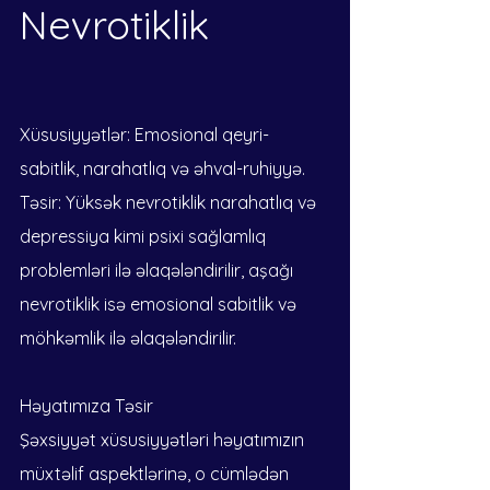
Nevrotiklik
Xüsusiyyətlər: Emosional qeyri-
sabitlik, narahatlıq və əhval-ruhiyyə.
Təsir: Yüksək nevrotiklik narahatlıq və 
depressiya kimi psixi sağlamlıq 
problemləri ilə əlaqələndirilir, aşağı 
nevrotiklik isə emosional sabitlik və 
möhkəmlik ilə əlaqələndirilir.
Həyatımıza Təsir
Şəxsiyyət xüsusiyyətləri həyatımızın 
müxtəlif aspektlərinə, o cümlədən 