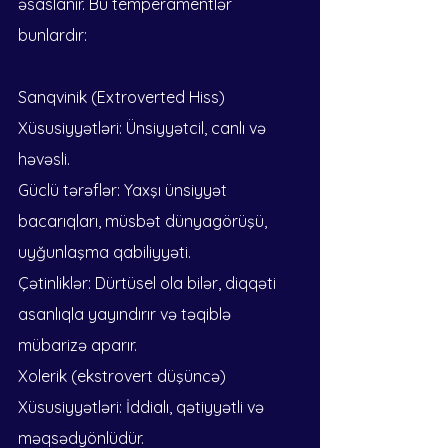
əsaslanır. Bu temperamentlər 
bunlardır:
Sanqvinik (Extroverted Hiss)
Xüsusiyyətləri: Ünsiyyətcil, canlı və 
həvəsli.
Güclü tərəflər: Yaxşı ünsiyyət 
bacarıqları, müsbət dünyagörüşü, 
uyğunlaşma qabiliyyəti.
Çətinliklər: Dürtüsel ola bilər, diqqəti 
asanlıqla yayındırır və təqiblə 
mübarizə aparır.
Xolerik (ekstrovert düşüncə)
Xüsusiyyətləri: İddialı, qətiyyətli və 
məqsədyönlüdür.