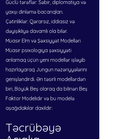
Güclü tərəflər: Səbir, diplomatiya və 
yaxşı dinləmə bacarıqları.
Çətinliklər: Qərarsız, iddiasız və 
dəyişikliyə davamlı ola bilər.
Müasir Elm və Şəxsiyyət Modelləri
Müasir psixologiya şəxsiyyəti 
anlamaq üçün yeni modellər işləyib 
hazırlayaraq Jungun nəzəriyyələrini 
genişləndirdi. Ən təsirli modellərdən 
biri, Böyük Beş olaraq da bilinən Beş 
Faktor Modelidir və bu modelə 
aşağıdakılar daxildir:
Təcrübəyə 