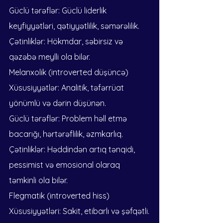
Güclü tərəflər: Güclü liderlik 
keyfiyyətləri, qətiyyətlilik, səmərəlilik.
Çətinliklər: Hökmdar, səbirsiz və 
qəzəbə meylli ola bilər.
Melanxolik (introverted düşüncə)
Xüsusiyyətlər: Analitik, təfərrüat 
yönümlü və dərin düşünən.
Güclü tərəflər: Problem həll etmə 
bacarığı, hərtərəflilik, əzmkarlıq.
Çətinliklər: Həddindən artıq tənqidi, 
pessimist və emosional olaraq 
təmkinli ola bilər.
Flegmatik (introverted hiss)
Xüsusiyyətləri: Sakit, etibarlı və şəfqətli.