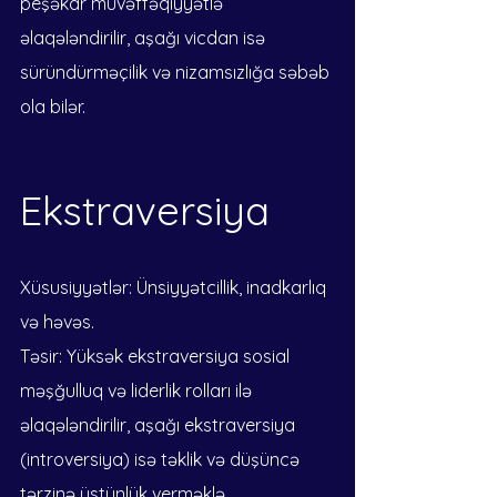
peşəkar müvəffəqiyyətlə 
əlaqələndirilir, aşağı vicdan isə 
süründürməçilik və nizamsızlığa səbəb 
ola bilər.
Ekstraversiya
Xüsusiyyətlər: Ünsiyyətcillik, inadkarlıq 
və həvəs.
Təsir: Yüksək ekstraversiya sosial 
məşğulluq və liderlik rolları ilə 
əlaqələndirilir, aşağı ekstraversiya 
(introversiya) isə təklik və düşüncə 
tərzinə üstünlük verməklə 