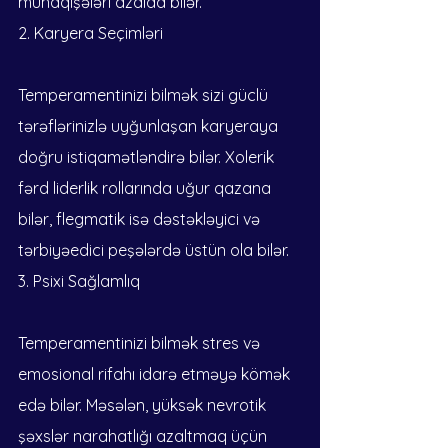
münaqişələri azalda bilər.
2. Karyera Seçimləri
Temperamentinizi bilmək sizi güclü 
tərəflərinizlə uyğunlaşan karyeraya 
doğru istiqamətləndirə bilər. Xolerik 
fərd liderlik rollarında uğur qazana 
bilər, flegmatik isə dəstəkləyici və 
tərbiyəedici peşələrdə üstün ola bilər.
3. Psixi Sağlamlıq
Temperamentinizi bilmək stres və 
emosional rifahı idarə etməyə kömək 
edə bilər. Məsələn, yüksək nevrotik 
şəxslər narahatlığı azaltmaq üçün 