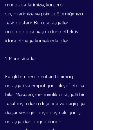
münasibətlərimizə, karyera 
seçimlərimizə və psixi sağlamlığımıza 
təsir göstərir. Bu xüsusiyyətləri 
anlamaq bizə həyatı daha effektiv 
idarə etməyə kömək edə bilər.
1. Münasibətlər
Fərqli temperamentləri tanımaq 
ünsiyyəti və empatiyanı inkişaf etdirə 
bilər. Məsələn, melanxolik xasiyyətli bir 
tərəfdaşın dərin düşüncə və dəqiqliyə 
dəyər verdiyini başa düşmək, yanlış 
ünsiyyətdən qaynaqlanan 