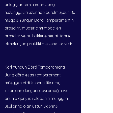
anlayışlar təmin edən Jung 
nəzəriyyələri üzərində qurulmuşdur. Bu 
məqalə Yunqun Dörd Temperamentini 
araşdırır, müasir elmi modelləri 
araşdırır və bu biliklərlə həyatı idarə 
etmək üçün praktiki məsləhətlər verir.
Karl Yunqun Dörd Temperamenti
Jung dörd əsas temperament 
müəyyən etdi ki, onun fikrincə, 
insanların dünyanı qavramağın və 
onunla qarşılıqlı əlaqənin müəyyən 
üsullarına olan üstünlüklərinə 