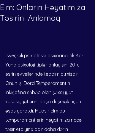
Elm: Onların Həyatımıza
Təsirini Anlamaq
İsveçrəli psixiatr və psixoanalitik Karl 
Yunq psixoloji tiplər anlayışını 20-ci 
əsrin əvvəllərində təqdim etmişdir. 
Onun işi Dörd Temperamentin 
inkişafına səbəb olan şəxsiyyət 
xüsusiyyətlərini başa düşmək üçün 
əsas yaratdı. Müasir elm bu 
temperamentlərin həyatımıza necə 
təsir etdiyinə dair daha dərin 