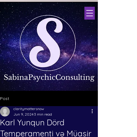
SabinaPsychicConsulting
Post
claritymattersnow
Jun 9, 2024
3 min read
Karl Yunqun Dörd
Temperamenti və Müasir