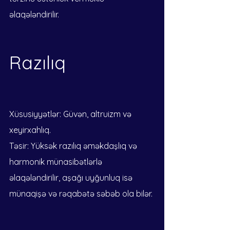
əlaqələndirilir.
Razılıq
Xüsusiyyətlər: Güvən, altruizm və 
xeyirxahlıq.
Təsir: Yüksək razılıq əməkdaşlıq və 
harmonik münasibətlərlə 
əlaqələndirilir, aşağı uyğunluq isə 
münaqişə və rəqabətə səbəb ola bilər.