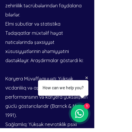
zehinlilik təcrübələrindən faydalana 
bilərlər.
Elmi sübutlar və statistika
Tədqiqatlar müxtəlif həyat 
nəticələrində şəxsiyyət 
xüsusiyyətlərinin əhəmiyyətini 
dəstəkləyir. Araşdırmalar göstərdi ki:
Karyera Müvəffəqiyyəti: Yüksək 
vicdanlılıq və aşağı nevrotiklik iş 
How can we help you?
performansının və karyera yüksəlişinin 
güclü göstəriciləridir (Barrick & Mount, 
1
1991).
Sağlamlıq: Yüksək nevrotiklik psixi 