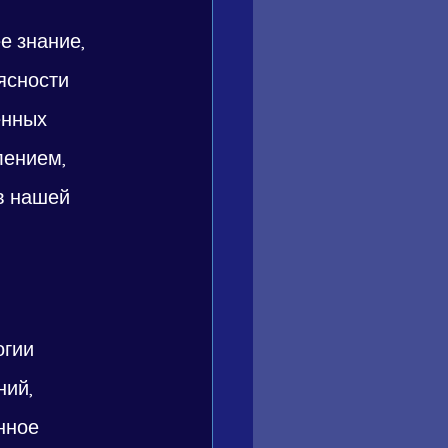
е знание, 
ясности 
енных 
лением, 
в нашей 
гии 
ий, 
нное 