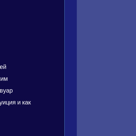
ей 
ким 
вуар 
иция и как 