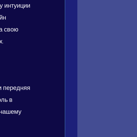
у интуиции 
йн 
а свою 
х.
и передняя 
ль в 
 нашему 