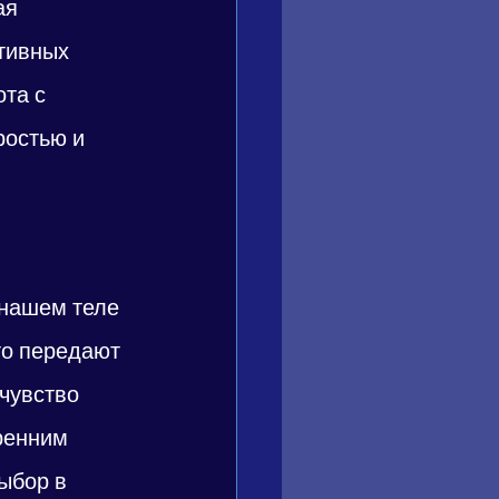
ая 
тивных 
та с 
ростью и 
 нашем теле 
о передают 
чувство 
ренним 
ыбор в 