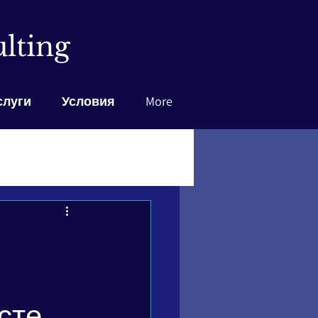
lting
слуги
Условия
More
сте