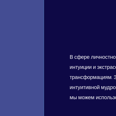
В сфере личностно
интуиции и экстра
трансформациям. З
интуитивной мудрос
мы можем использо