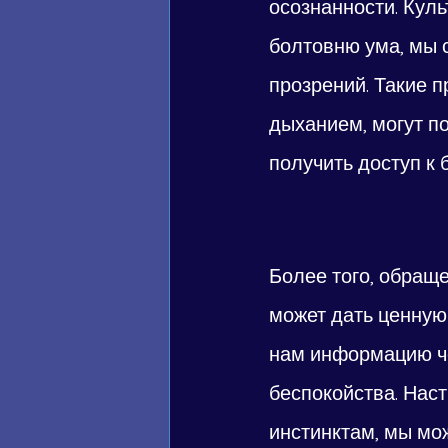
осознанности. Кул
болтовню ума, мы 
прозрений. Такие п
дыханием, могут п
получить доступ к 
Более того, обращ
может дать ценную
нам информацию че
беспокойства. Нас
инстинктам, мы мо