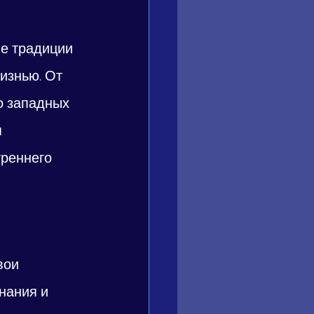
е традиции 
изнью. От 
о западных 
 
реннего 
вои 
нания и 