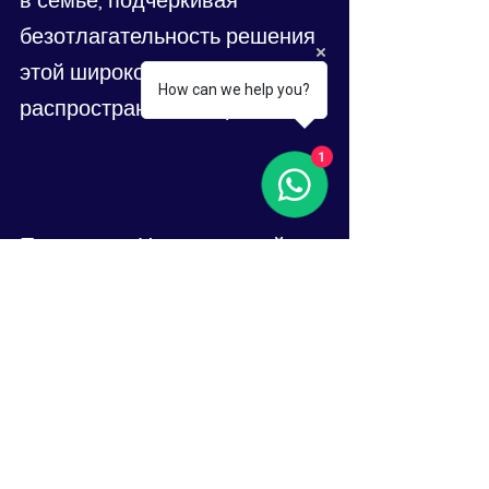
безотлагательность решения 
этой широко 
How can we help you?
распространенной проблемы.
1
По данным Национальной 
коалиции против домашнего 
насилия, только в 
Соединенных Штатах около 
20 человек в минуту 
подвергаются физическому 
насилию со стороны 