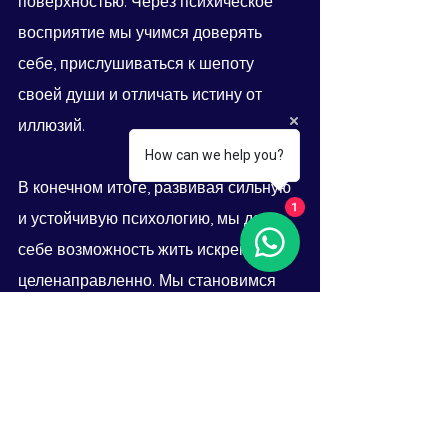
поверхностью. Через психическое 
восприятие мы учимся доверять 
себе, прислушиваться к шепоту 
своей души и отличать истину от 
иллюзий.
How can we help you?
В конечном итоге, развивая сильную 
1
и устойчивую психологию, мы даем 
себе возможность жить искренне и 
целенаправленно. Мы становимся 
архитекторами своей судьбы, 
хозяевами своей судьбы. И 
поскольку мы идем по жизненному 
пути смело и убежденно, мы 
вдохновляем других делать то же 