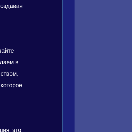
создавая 
вайте 
лаем в 
ством, 
которое 
ия; это 