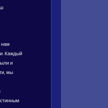
ш 
 нам 
и. Каждый 
ыли и 
и, мы 
 
 
истинным 