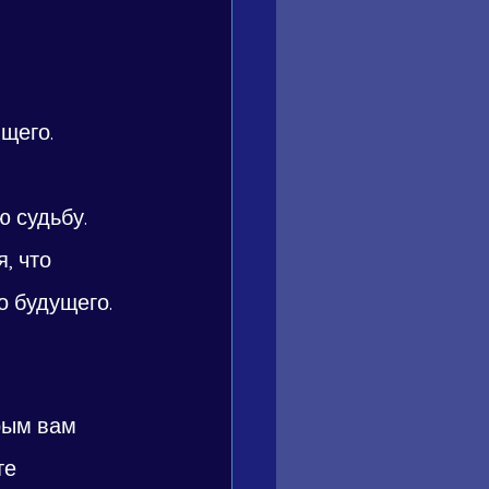
щего. 
 судьбу. 
, что 
о будущего.
рым вам 
те 