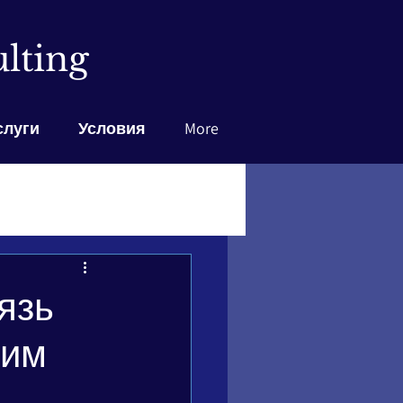
lting
слуги
Условия
More
язь
ним