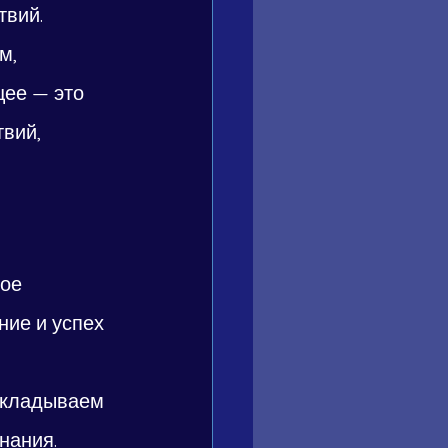
вий. 
м, 
ее — это 
вий, 
ое 
ие и успех 
акладываем 
нания. 