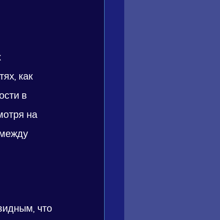
 
ях, как 
ости в 
мотря на 
 между 
видным, что 