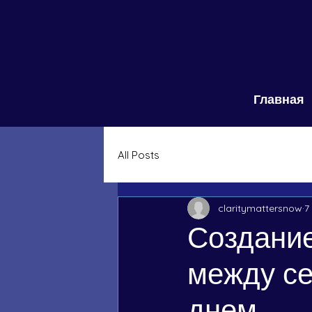
Главная
All Posts
claritymattersnow
7
Создание
между с
днем