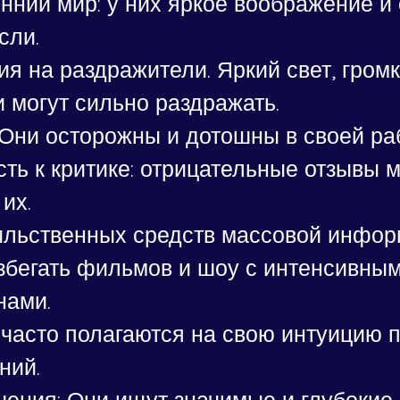
нний мир: у них яркое воображение и
сли.
я на раздражители. Яркий свет, громк
и могут сильно раздражать.
 Они осторожны и дотошны в своей раб
ть к критике: отрицательные отзывы м
их.
ильственных средств массовой инфор
збегать фильмов и шоу с интенсивным
нами.
часто полагаются на свою интуицию п
ний.
ения: Они ищут значимые и глубокие 