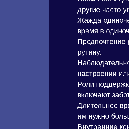
другие часто у
Жажда одиноче
время в одиноч
Предпочтение р
рутину.
Наблюдательно
настроении ил
Роли поддержки
включают забот
Длительное вр
им нужно боль
Внутренние ко