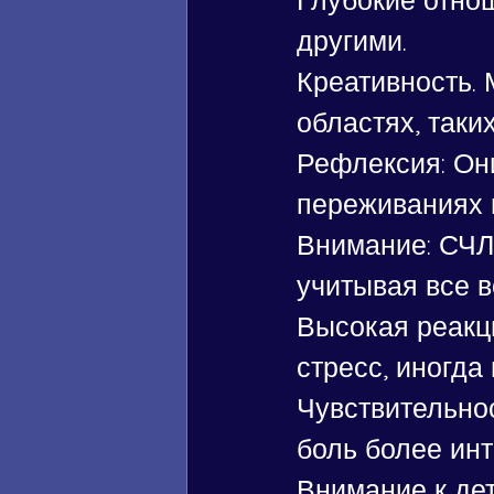
другими.
Креативность. 
областях, таки
Рефлексия: Он
переживаниях и
Внимание: СЧЛ 
учитывая все 
Высокая реакци
стресс, иногд
Чувствительнос
боль более инт
Внимание к дет