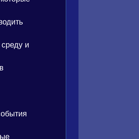
водить 
среду и 
в 
события 
ые 