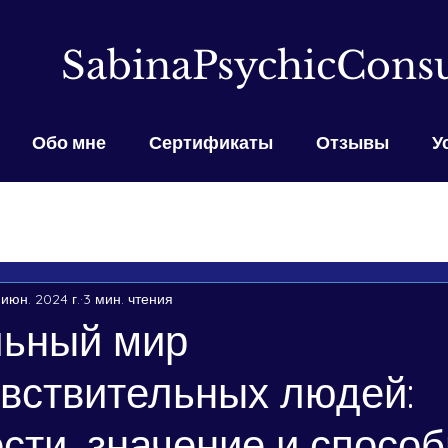
SabinaPsychicConsu
Обо мне
Сертификаты
Отзывы
У
 июн. 2024 г.
3 мин. чтения
льный мир
вствительных людей:
сти, значение и способ