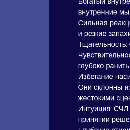
Богатый внутре
внутренние мы
Сильная реакци
и резкие запах
Тщательность:
Чувствительнос
глубоко ранить 
Избегание нас
Они склонны и
жестокими сце
Интуиция: СЧЛ 
принятии реше
Глубокие отнош