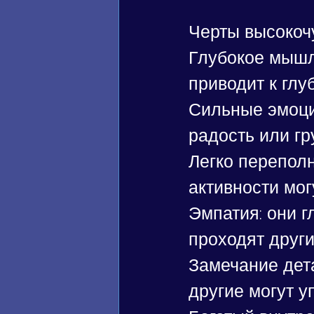
Черты высокоч
Глубокое мышл
приводит к гл
Сильные эмоции
радость или гр
Легко переполн
активности мог
Эмпатия: они г
проходят други
Замечание дета
другие могут у