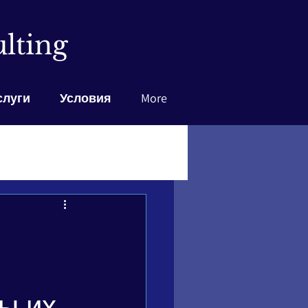
lting
слуги
Условия
More
ы их