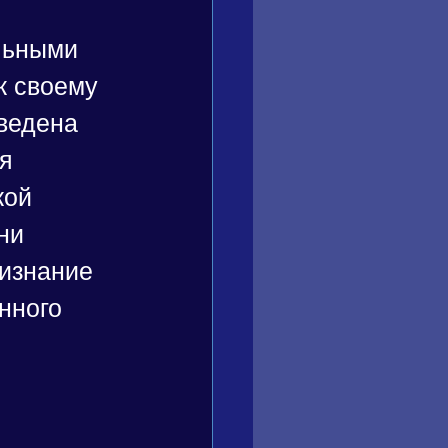
льными 
к своему 
ведена 
я 
кой 
ни 
изнание 
нного 