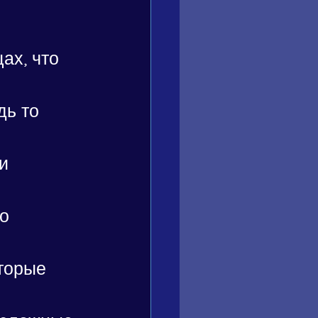
х, что 
ь то 
и 
о 
торые 