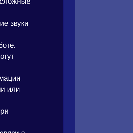
 сложные 
ие звуки 
оте.
огут 
мации. 
и или 
ри 
связи с 