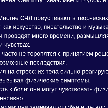
Многие СЧЛ преуспевают в творческих
х как искусство, писательство и музыка
и проводят много времени, размышляя
 чувствах.
часто не торопятся с принятием реше
возможные последствия.
я на стресс: их тела сильно реагирую
а вызывая физические симптомы.
ть к боли: они могут чувствовать физ
енсивно.
алям: они замечают ошибки и детали,