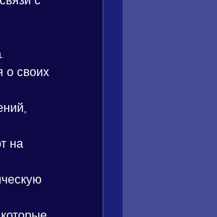
 
.
 о своих 
ний, 
т на 
ическую 
 которые 