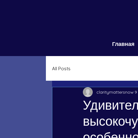
Главная
All Posts
claritymattersnow
9
Удивите
высокочу
особенно