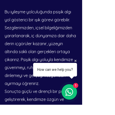
Bu iyileşme yolculuğunda psişik algı 
yol gösterici bir ışık görevi görebilir. 
Sezgilerimizden, içsel bilgeliğimizden 
yararlanarak, iç dünyamıza dair daha 
derin içgörüler kazanır, yüzeyin 
altında saklı olan gerçekleri ortaya 
çıkarırız. Psişik algı yoluyla kendimize 
güvenmeyi, ruhumuzun fısıltılarını 
How can we help you?
dinlemeyi ve gerçeği illüzyondan 
ayırmayı öğreniriz.
1
Sonuçta güçlü ve dirençli bir psikoloji 
geliştirerek, kendimize özgün ve 
amaçlı yaşama gücü veririz. Kendi 