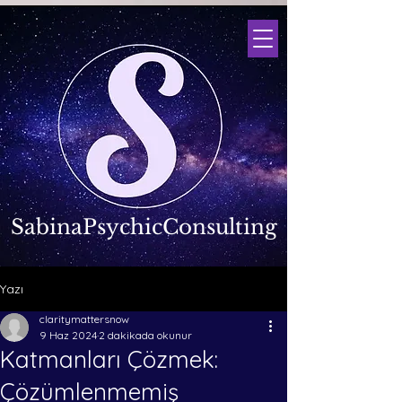
SabinaPsychicConsulting
Yazı
claritymattersnow
9 Haz 2024
2 dakikada okunur
Katmanları Çözmek:
Çözümlenmemiş