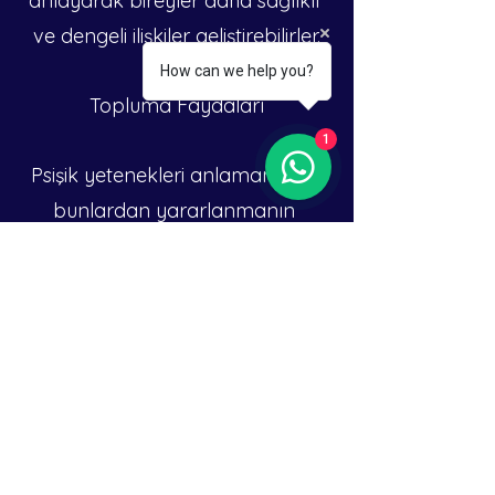
anlayarak bireyler daha sağlıklı 
ve dengeli ilişkiler geliştirebilirler.
How can we help you?
Topluma Faydaları
1
Psişik yetenekleri anlamanın ve 
bunlardan yararlanmanın 
potansiyel faydaları bireysel 
deneyimlerin ötesine uzanır. 
Doğrulanır ve doğru bir şekilde 
anlaşılırsa, bu yetenekler insan 
yaşamının çeşitli yönlerinde 
devrim yaratabilir:
İyileştirilmiş Ruh Sağlığı: Psişik 
hizmetler, duygusal destek ve 