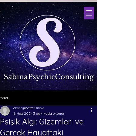
SabinaPsychicConsulting
Yazı
claritymattersnow
6 Haz 2024
3 dakikada okunur
Psişik Algı: Gizemleri ve
Gerçek Hayattaki