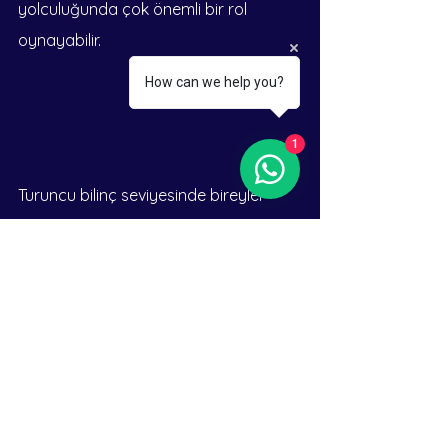
yolculuğunda çok önemli bir rol 
oynayabilir.
How can we help you?
1
Turuncu bilinç seviyesinde bireyler 
başarı, hırs ve başarı arayışıyla 
yönlendirilir. Psişik algı, kişisel 
farkındalık ve kişisel gelişim için güçlü 
bir araç olarak hizmet edebilir ve 
bireylerin güçlü, zayıf yönleri ve 
gerçek arzuları hakkında daha derin 
içgörüler kazanmasını sağlar. Turuncu 
aşamadaki bireyler, sezgisel 