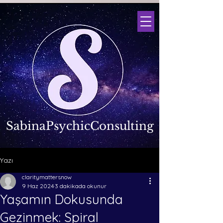
SabinaPsychicConsulting
Yazı
claritymattersnow
9 Haz 2024
3 dakikada okunur
Yaşamın Dokusunda
Gezinmek: Spiral