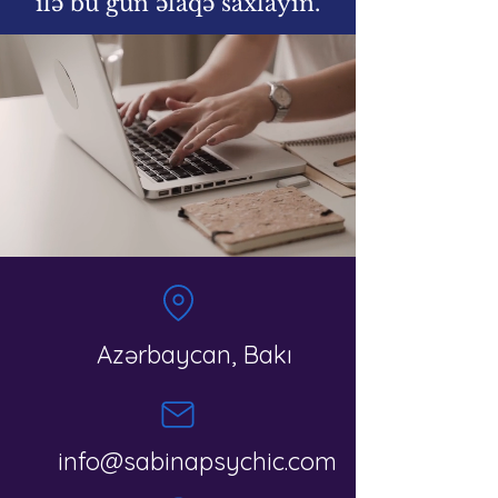
ilə bu gün əlaqə saxlayın.
Azərbaycan, Bakı
info@sabinapsychic.com